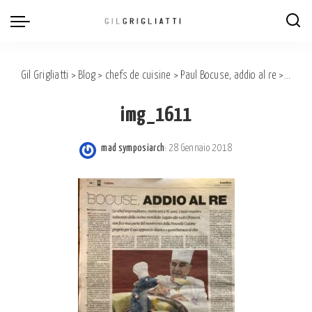
Gil Grigliatti
>
Blog
>
chefs de cuisine
>
Paul Bocuse, addio al re
>
img_1
img_1611
mad symposiarch
28 Gennaio 2018
Posted
by