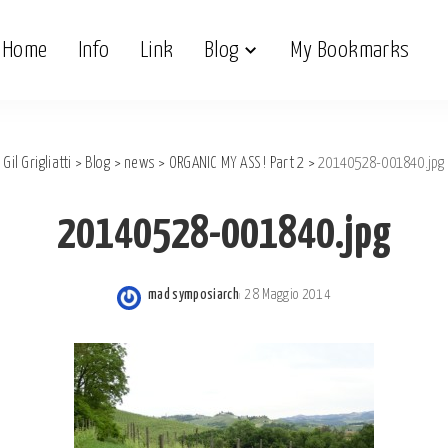
Home
Info
Link
Blog
My Bookmarks
Gil Grigliatti
>
Blog
>
news
>
ORGANIC MY ASS ! Part 2
>
20140528-001840.jpg
20140528-001840.jpg
mad symposiarch
28 Maggio 2014
Posted
by