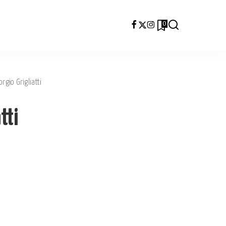
0
rgio Grigliatti
tti