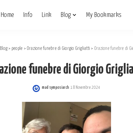
Home
Info
Link
Blog
My Bookmarks
>
Blog
>
people
>
Orazione funebre di Giorgio Grigliatti
>
Orazione funebre di Gio
azione funebre di Giorgio Griglia
mad symposiarch
18 Novembre 2024
Posted
by