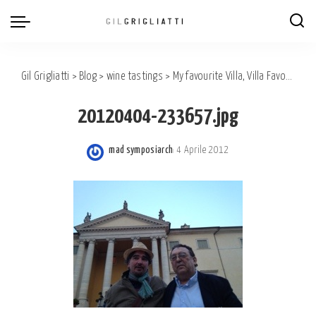
Gil Grigliatti
>
Blog
>
wine tastings
>
My favourite Villa, Villa Favorita 2012
20120404-233657.jpg
mad symposiarch
4 Aprile 2012
Posted
by