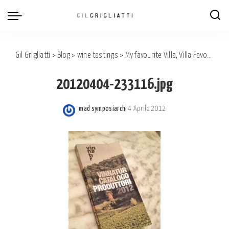
Gil Grigliatti
>
Blog
>
wine tastings
>
My favourite Villa, Villa Favorita 2012
20120404-233116.jpg
mad symposiarch
4 Aprile 2012
Posted
by