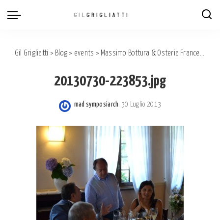
Gil Grigliatti
>
Blog
>
events
>
Massimo Bottura & Osteria Francescana Piemonte Summer Party in Asti
20130730-223853.jpg
mad symposiarch
30 Luglio 2013
Posted
by