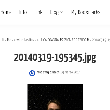
Home
Info
Link
Blog
My Bookmarks
atti
>
Blog
>
wine tastings
>
LUCA ROAGNA, PASSION FOR TERROIR
>
20140319-1
20140319-195345.jpg
mad symposiarch
19 Marzo 2014
Posted
by