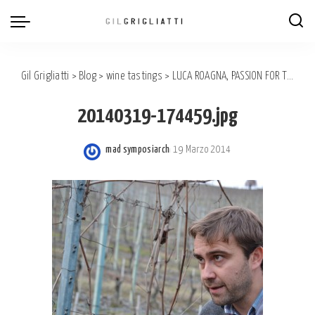
Gil Grigliatti
>
Blog
>
wine tastings
>
LUCA ROAGNA, PASSION FOR TERROIR
20140319-174459.jpg
mad symposiarch
19 Marzo 2014
Posted
by