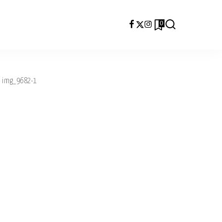
0
>
img_9682-1