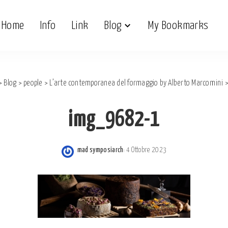
Home
Info
Link
Blog
My Bookmarks
>
Blog
>
people
>
L’arte contemporanea del formaggio by Alberto Marcomini
img_9682-1
mad symposiarch
4 Ottobre 2023
Posted
by