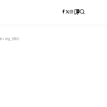
0
a!
>
img_6860