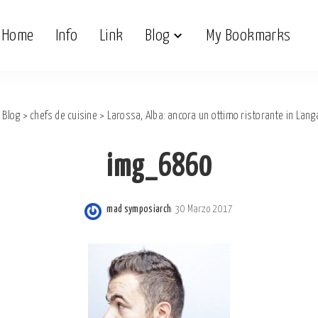
Home
Info
Link
Blog
My Bookmarks
>
Blog
>
chefs de cuisine
>
Larossa, Alba: ancora un ottimo ristorante in Lang
img_6860
mad symposiarch
30 Marzo 2017
Posted
by