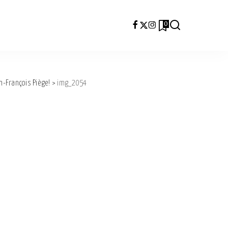
0
an-François Piège!
>
img_2054