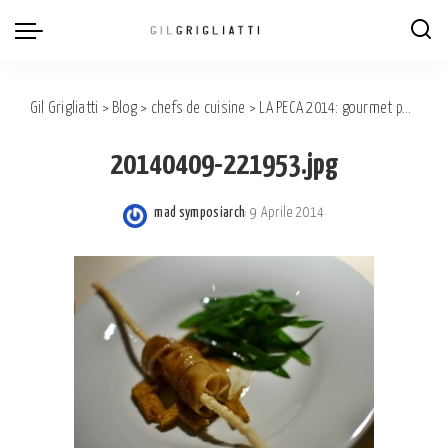
Gil Grigliatti
>
Blog
>
chefs de cuisine
>
LA PECA 2014: gourmet paradise.
20140409-221953.jpg
mad symposiarch
9 Aprile 2014
Posted
by