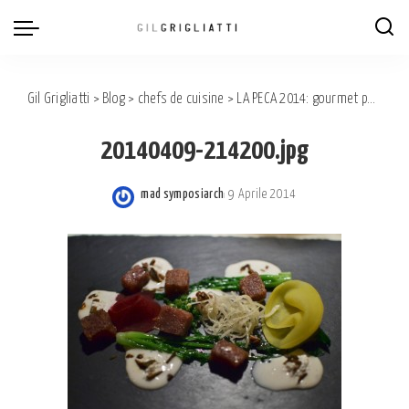
Gil Grigliatti
>
Blog
>
chefs de cuisine
>
LA PECA 2014: gourmet paradise.
20140409-214200.jpg
mad symposiarch
9 Aprile 2014
Posted
by