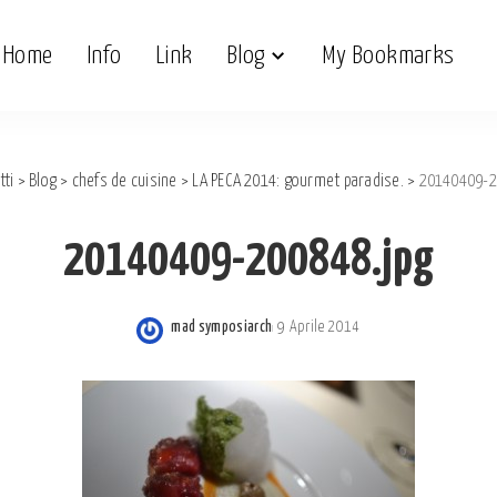
Home
Info
Link
Blog
My Bookmarks
tti
>
Blog
>
chefs de cuisine
>
LA PECA 2014: gourmet paradise.
>
20140409-2
20140409-200848.jpg
mad symposiarch
9 Aprile 2014
Posted
by