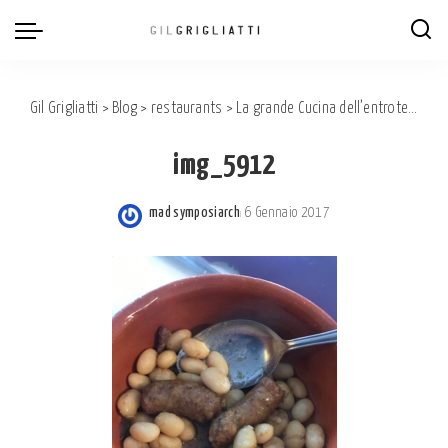
Gil Grigliatti
>
Blog
>
restaurants
>
La grande Cucina dell’entroterra nel Ponente Ligure al Rist. Terme di Pigna
img_5912
mad symposiarch
6 Gennaio 2017
Posted
by