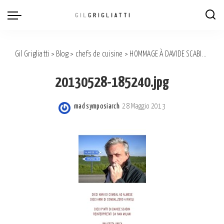
Gil Grigliatti
>
Blog
>
chefs de cuisine
>
HOMMAGE À DAVIDE SCABIN
>
201
20130528-185240.jpg
mad symposiarch
28 Maggio 2013
Posted
by