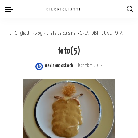
Gil Grigliatti
>
Blog
>
chefs de cuisine
>
GREAT DISH: QUAIL, POTATO AND FOIE GRAS SAUCE. Rest. MASSIMO CAMIA – BAROLO
foto(5)
mad symposiarch
9 Dicembre 2013
Posted
by