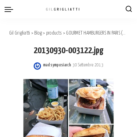
Gil Grigliatti
>
Blog
>
products
>
GOURMET HAMBURGERS IN PARIS (Made without Fassone beef)
20130930-003122.jpg
mad symposiarch
30 Settembre 2013
Posted
by