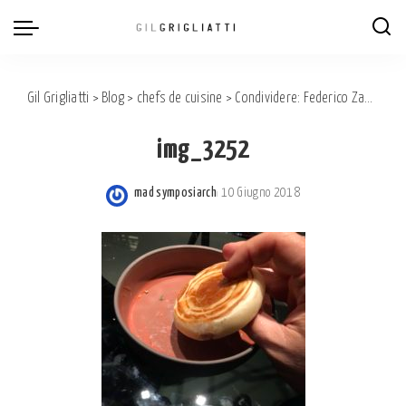
Gil Grigliatti
>
Blog
>
chefs de cuisine
>
Condividere: Federico Zanasi si presenta con una delle cucine più interessanti d’Italia
img_3252
mad symposiarch
10 Giugno 2018
Posted
by