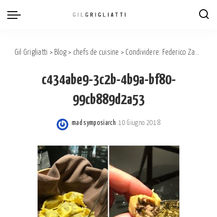
Gil Grigliatti
>
Blog
>
chefs de cuisine
>
Condividere: Federico Zanasi si presenta con una delle cucine più interessanti d’Italia
c434abe9-3c2b-4b9a-bf80-
99cb889d2a53
mad symposiarch
10 Giugno 2018
Posted
by