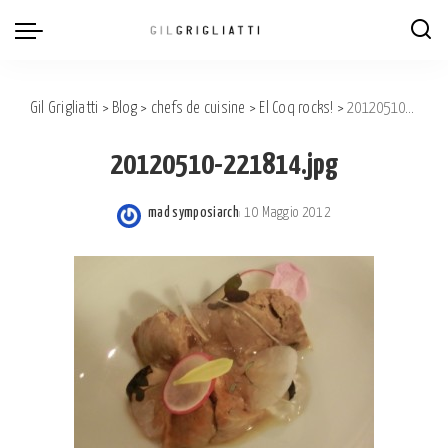
Gil Grigliatti
>
Blog
>
chefs de cuisine
>
El Coq rocks!
>
20120510-221814.jpg
20120510-221814.jpg
mad symposiarch
10 Maggio 2012
Posted
by