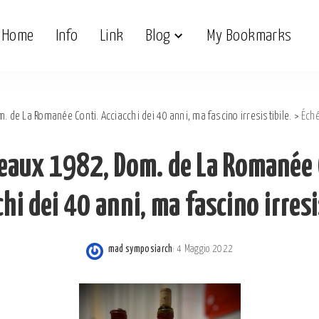
Home
Info
Link
Blog
My Bookmarks
 de La Romanée Conti. Acciacchi dei 40 anni, ma fascino irresistibile.
>
Échéze
eaux 1982, Dom. de La Romanée 
hi dei 40 anni, ma fascino irresi
mad symposiarch
4 Maggio 2022
Posted
by