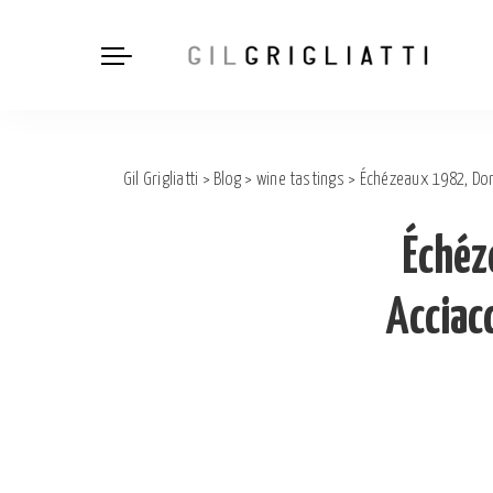
Gil Grigliatti
>
Blog
>
wine tastings
>
Échézeaux 1982, Dom.
Échéz
Acciacc