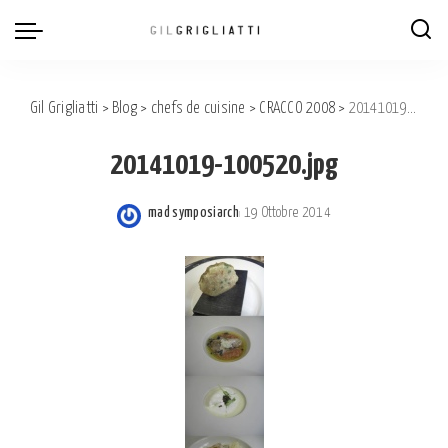
Gil Grigliatti
>
Blog
>
chefs de cuisine
>
CRACCO 2008
>
20141019-100520.jpg
20141019-100520.jpg
mad symposiarch
19 Ottobre 2014
Posted
by