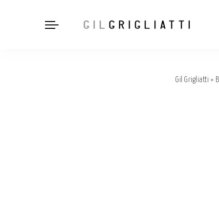
Gil Grigliatti
>
B