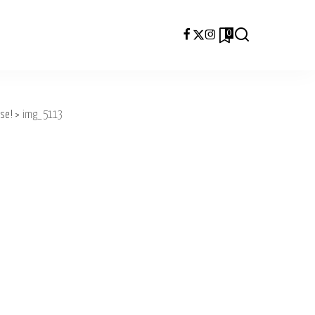
0
ese!
>
img_5113