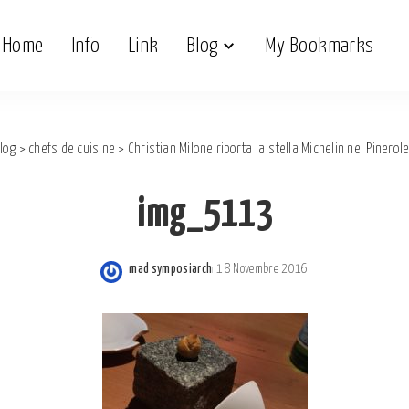
Home
Info
Link
Blog
My Bookmarks
log
>
chefs de cuisine
>
Christian Milone riporta la stella Michelin nel Pinerol
img_5113
mad symposiarch
18 Novembre 2016
Posted
by