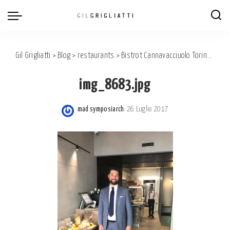
Gil Grigliatti
>
Blog
>
restaurants
>
Bistrot Cannavacciuolo Torino. Terzo giorno di apertura: tutto già funziona a meraviglia!
img_8683.jpg
mad symposiarch
26 Luglio 2017
Posted
by