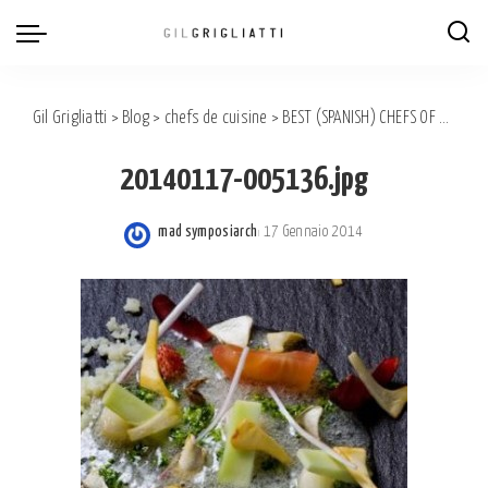
Gil Grigliatti
>
Blog
>
chefs de cuisine
>
BEST (SPANISH) CHEFS OF THE WORLD.
20140117-005136.jpg
mad symposiarch
17 Gennaio 2014
Posted
by