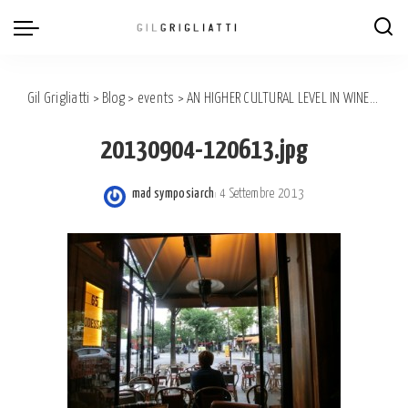
Gil Grigliatti
>
Blog
>
events
>
AN HIGHER CULTURAL LEVEL IN WINEMAKING: PHILIPPE PACALET.
20130904-120613.jpg
mad symposiarch
4 Settembre 2013
Posted
by