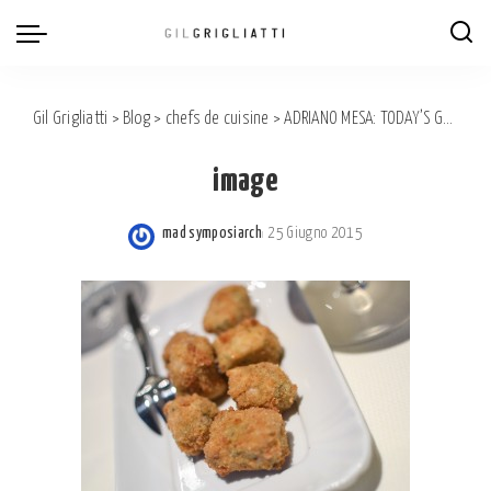
Gil Grigliatti
>
Blog
>
chefs de cuisine
>
ADRIANO MESA: TODAY’S GOURMET RESTAURANT MODEL
image
mad symposiarch
25 Giugno 2015
Posted
by