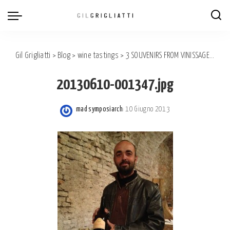
Gil Grigliatti
>
Blog
>
wine tastings
>
3 SOUVENIRS FROM VINISSAGE 2013, ASTI.
20130610-001347.jpg
mad symposiarch
10 Giugno 2013
Posted
by