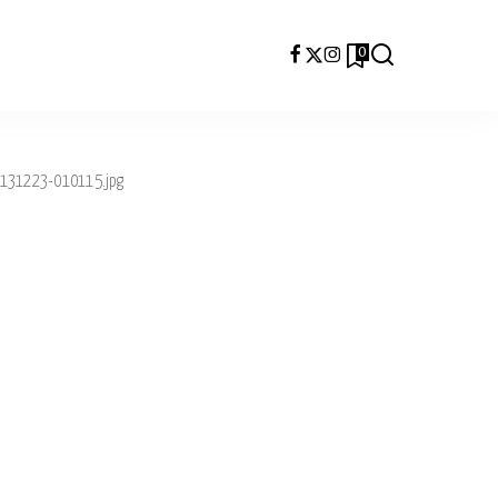
0
131223-010115.jpg