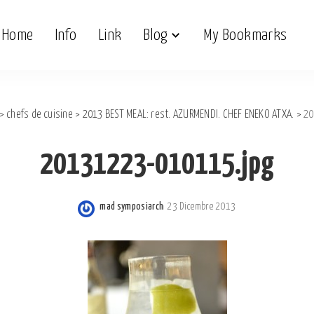
Home
Info
Link
Blog
My Bookmarks
>
chefs de cuisine
>
2013 BEST MEAL: rest. AZURMENDI. CHEF ENEKO ATXA.
>
20
20131223-010115.jpg
mad symposiarch
23 Dicembre 2013
Posted
by