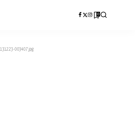
0
131223-003407.jpg