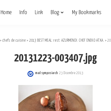
Home
Info
Link
Blog
My Bookmarks
>
chefs de cuisine
>
2013 BEST MEAL: rest. AZURMENDI. CHEF ENEKO ATXA.
>
20
20131223-003407.jpg
mad symposiarch
23 Dicembre 2013
Posted
by