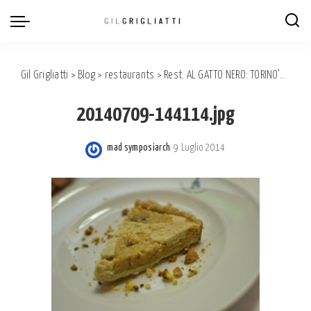
Gil Grigliatti
>
Blog
>
restaurants
>
Rest. AL GATTO NERO: TORINO’S HERITAGE OF GASTRONOMY
20140709-144114.jpg
mad symposiarch
9 Luglio 2014
Posted
by