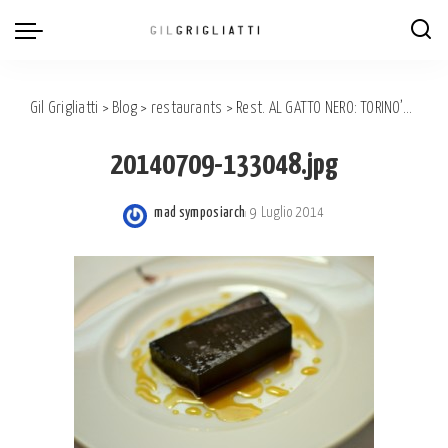
Gil Grigliatti
>
Blog
>
restaurants
>
Rest. AL GATTO NERO: TORINO’S HERITAGE OF GASTRONOMY
20140709-133048.jpg
mad symposiarch
9 Luglio 2014
Posted
by