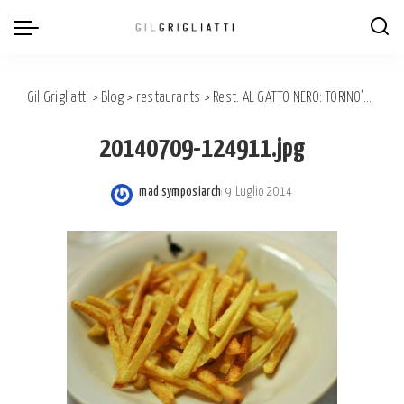
Gil Grigliatti
>
Blog
>
restaurants
>
Rest. AL GATTO NERO: TORINO’S HERITAGE OF GASTRONOMY
20140709-124911.jpg
mad symposiarch
9 Luglio 2014
Posted
by