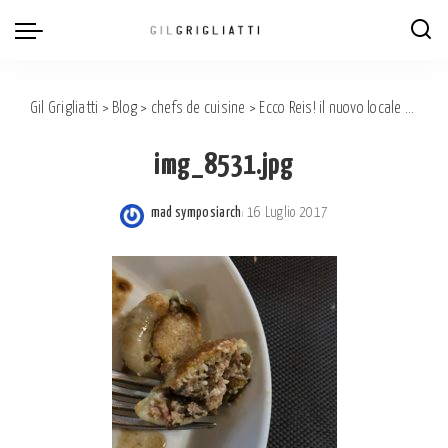
Gil Grigliatti
>
Blog
>
chefs de cuisine
>
Ecco Reis! il nuovo locale di Juri Chiotti.
img_8531.jpg
mad symposiarch
16 Luglio 2017
Posted
by