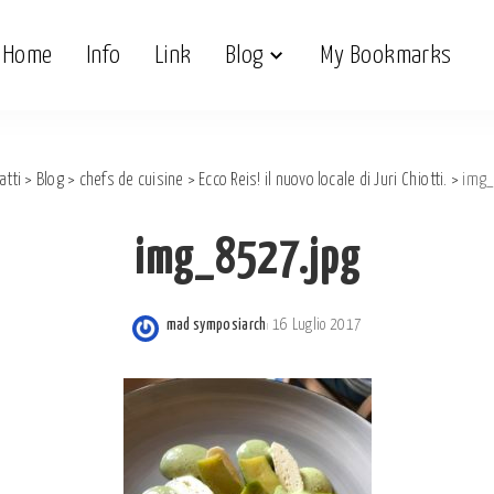
Home
Info
Link
Blog
My Bookmarks
atti
>
Blog
>
chefs de cuisine
>
Ecco Reis! il nuovo locale di Juri Chiotti.
>
img_
img_8527.jpg
mad symposiarch
16 Luglio 2017
Posted
by