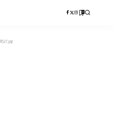
0
8527.jpg