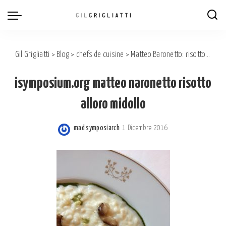
Gil Grigliatti
>
Blog
>
chefs de cuisine
>
Matteo Baronetto: risotto, alloro e midollo. Un boccone di velluto…
isymposium.org matteo naronetto risotto
alloro midollo
mad symposiarch
1 Dicembre 2016
Posted
by