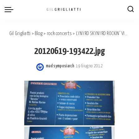
Gil Grigliatti
>
Blog
>
rock concerts
>
LYNYRD SKYNYRD ROCKIN’ VIGEVANO’S FESTIVAL
20120619-193422.jpg
mad symposiarch
19 Giugno 2012
Posted
by