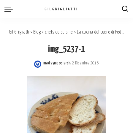
Gil Grigliatti
>
Blog
>
chefs de cuisine
>
La cucina del cuore di Federica al rist. Cacciatori di Cartosio.
img_5237-1
mad symposiarch
2 Dicembre 2016
Posted
by