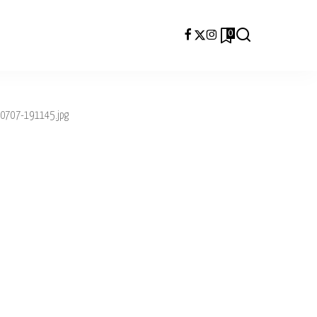
0
0707-191145.jpg