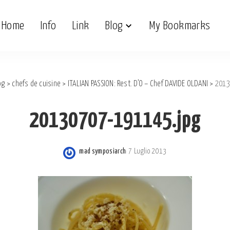
Home
Info
Link
Blog
My Bookmarks
og
>
chefs de cuisine
>
ITALIAN PASSION: Rest. D’O – Chef DAVIDE OLDANI
>
2013
20130707-191145.jpg
mad symposiarch
7 Luglio 2013
Posted
by