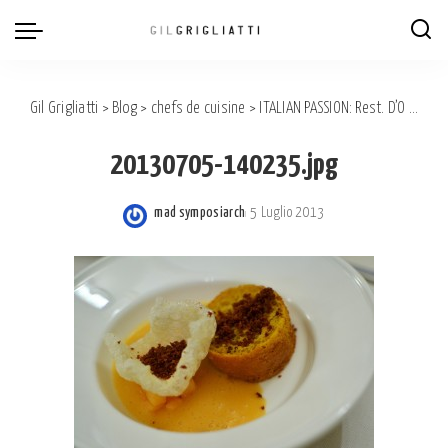
Gil Grigliatti
>
Blog
>
chefs de cuisine
>
ITALIAN PASSION: Rest. D’O – Chef DAVIDE OLDANI
20130705-140235.jpg
mad symposiarch
5 Luglio 2013
Posted
by