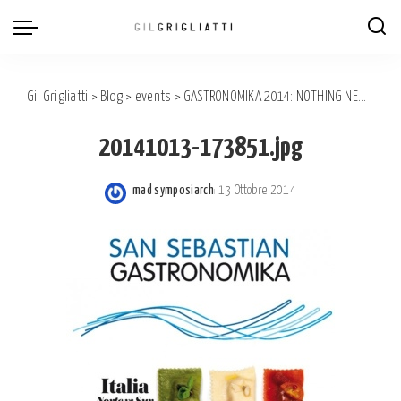
Gil Grigliatti
>
Blog
>
events
>
GASTRONOMIKA 2014: NOTHING NEW IN ITALY IN OVER 10 YEARS…
20141013-173851.jpg
mad symposiarch
13 Ottobre 2014
Posted
by