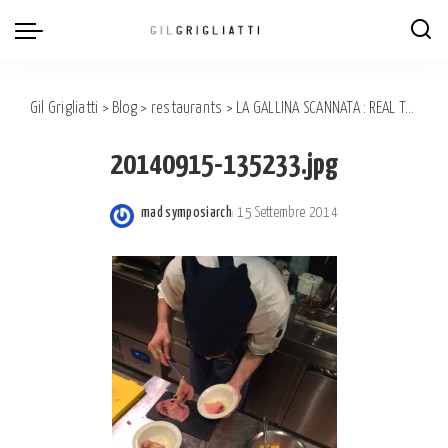
Gil Grigliatti
>
Blog
>
restaurants
>
LA GALLINA SCANNATA : REAL TAPAS & PINTXOS IN TORINO!
20140915-135233.jpg
mad symposiarch
15 Settembre 2014
Posted
by