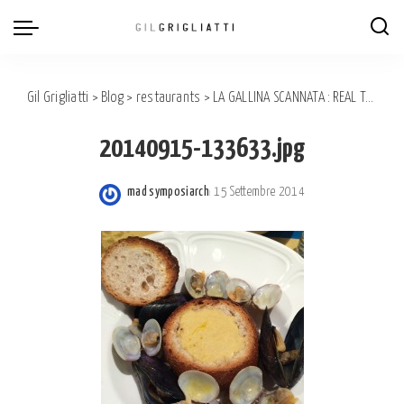
Gil Grigliatti
>
Blog
>
restaurants
>
LA GALLINA SCANNATA : REAL TAPAS & PINTXOS IN TORINO!
20140915-133633.jpg
mad symposiarch
15 Settembre 2014
Posted
by