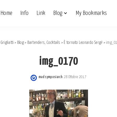
Home
Info
Link
Blog
My Bookmarks
 Grigliatti
>
Blog
>
Bartenders, Cocktails
>
È tornato Leonardo Sergi!
>
img_0
img_0170
mad symposiarch
28 Ottobre 2017
Posted
by