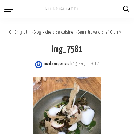
Gil Grigliatti
>
Blog
>
chefs de cuisine
>
Ben ritrovato chef Gian Michele Galliano al rist. Euthalia!
img_7581
mad symposiarch
15 Maggio 2017
Posted
by