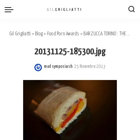
Gil Grigliatti
>
Blog
>
Food Porn Awards
>
BAR ZUCCA TORINO : THE ‘ TRAMEZZINI ‘ TASTING.
20131125-185300.jpg
mad symposiarch
25 Novembre 2013
Posted
by