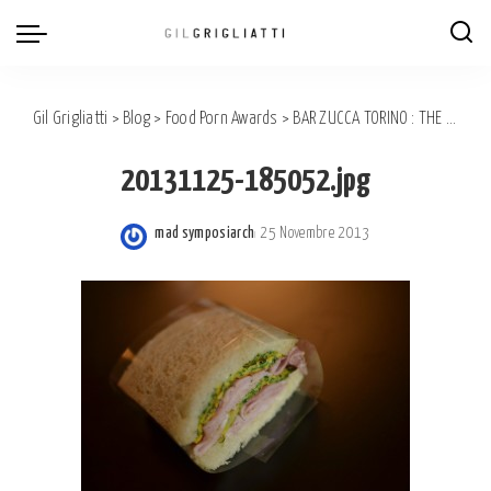
Gil Grigliatti
>
Blog
>
Food Porn Awards
>
BAR ZUCCA TORINO : THE ‘ TRAMEZZINI ‘ TASTING.
20131125-185052.jpg
mad symposiarch
25 Novembre 2013
Posted
by