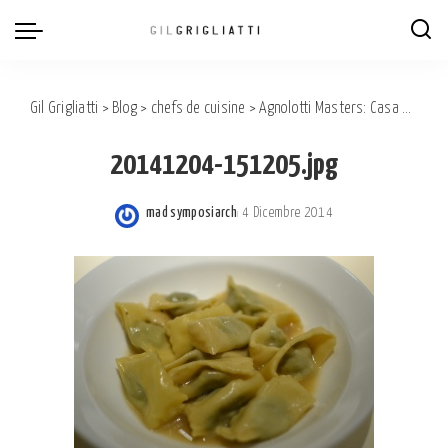
Gil Grigliatti
>
Blog
>
chefs de cuisine
>
Agnolotti Masters: Casa Vicina and Del Cambio.
20141204-151205.jpg
mad symposiarch
4 Dicembre 2014
Posted
by