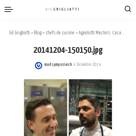
Gil Grigliatti
>
Blog
>
chefs de cuisine
>
Agnolotti Masters: Casa Vicina and Del Cambio.
20141204-150150.jpg
mad symposiarch
4 Dicembre 2014
Posted
by